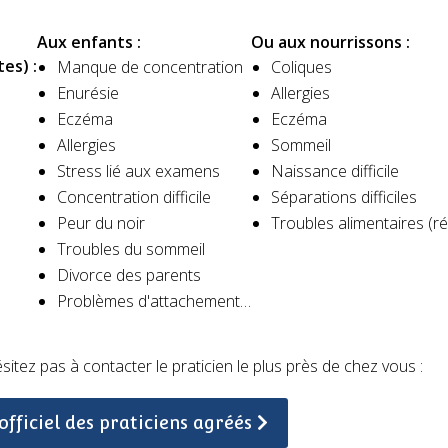
Aux enfants :
Ou aux nourrissons :
es) :
Manque de concentration
Coliques
Enurésie
Allergies
Eczéma
Eczéma
Allergies
Sommeil​
Stress lié aux examens
Naissance difficile​
Concentration difficile
Séparations difficiles​
Peur du noir
Troubles alimentaires (rég
Troubles du sommeil
Divorce des parents
Problèmes d'attachement…
itez pas à contacter le praticien le plus près de chez vous :
officiel des praticiens agréés