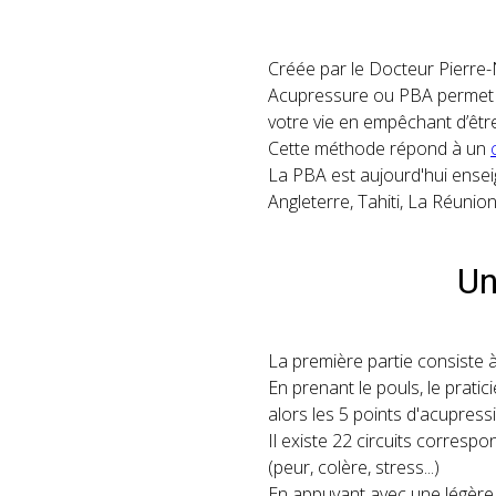
Créée par le Docteur Pierre-
Acupressure ou PBA permet d
votre vie en empêchant d’êt
Cette méthode répond à un
La PBA est aujourd'hui ensei
Angleterre, Tahiti, La Réunion
Un
La première partie consiste à
En prenant le pouls, le pratici
alors les 5 points d'acupress
Il existe 22 circuits corresp
(peur, colère, stress...)
En appuyant avec une légère p