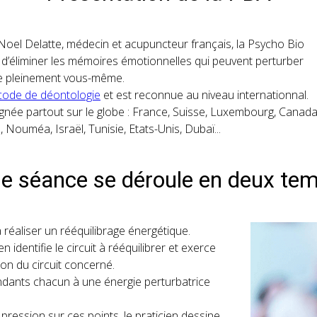
Noel Delatte, médecin et acupuncteur français, la Psycho Bio
’éliminer les mémoires émotionnelles qui peuvent perturber
re pleinement vous-même.
code de déontologie
et est reconnue au niveau internationnal.
gnée partout sur le globe : France, Suisse, Luxembourg, Canada
, Nouméa, Israël, Tunisie, Etats-Unis, Dubaï...
e séance se déroule en deux te
 réaliser un rééquilibrage énergétique.
en identifie le circuit à rééquilibrer et exerce
ion du circuit concerné.
ondants chacun à une énergie perturbatrice
ression sur ces points, le praticien dessine