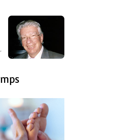
,
emps