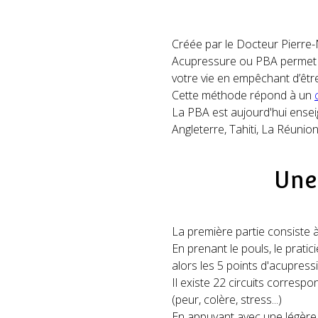
Créée par le Docteur Pierre-
Acupressure ou PBA permet d
votre vie en empêchant d’êt
Cette méthode répond à un
La PBA est aujourd'hui ensei
Angleterre, Tahiti, La Réunion
Une
La première partie consiste à
En prenant le pouls, le pratici
alors les 5 points d'acupress
Il existe 22 circuits corresp
(peur, colère, stress...)
En appuyant avec une légère p