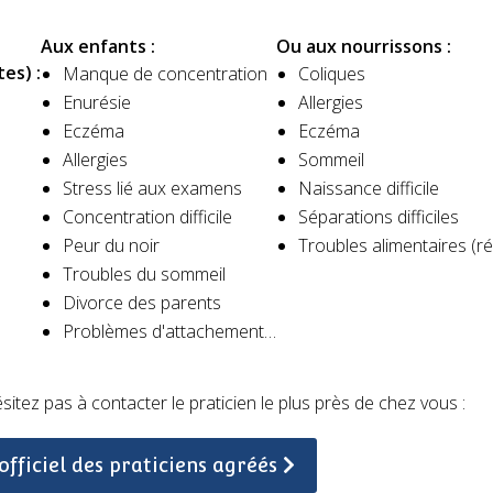
Aux enfants :
Ou aux nourrissons :
es) :
Manque de concentration
Coliques
Enurésie
Allergies
Eczéma
Eczéma
Allergies
Sommeil​
Stress lié aux examens
Naissance difficile​
Concentration difficile
Séparations difficiles​
Peur du noir
Troubles alimentaires (rég
Troubles du sommeil
Divorce des parents
Problèmes d'attachement…
itez pas à contacter le praticien le plus près de chez vous :
officiel des praticiens agréés