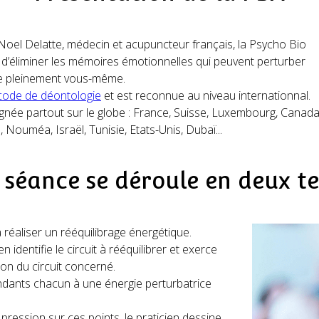
Noel Delatte, médecin et acupuncteur français, la Psycho Bio
’éliminer les mémoires émotionnelles qui peuvent perturber
re pleinement vous-même.
code de déontologie
et est reconnue au niveau internationnal.
gnée partout sur le globe : France, Suisse, Luxembourg, Canada
, Nouméa, Israël, Tunisie, Etats-Unis, Dubaï...
 séance se déroule en deux t
 réaliser un rééquilibrage énergétique.
en identifie le circuit à rééquilibrer et exerce
ion du circuit concerné.
ondants chacun à une énergie perturbatrice
ression sur ces points, le praticien dessine